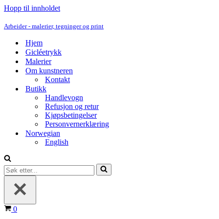
Hopp til innholdet
Arbeider - malerier, tegninger og print
Hjem
Gicléetrykk
Malerier
Om kunstneren
Kontakt
Butikk
Handlevogn
Refusjon og retur
Kjøpsbetingelser
Personvernerklæring
Norwegian
English
Søk
etter...
Handlekurv
0