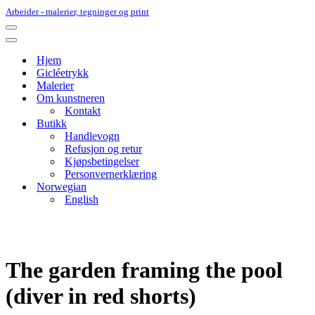
Arbeider - malerier, tegninger og print
Navigasjonsmeny
Navigasjonsmeny
Hjem
Gicléetrykk
Malerier
Om kunstneren
Kontakt
Butikk
Handlevogn
Refusjon og retur
Kjøpsbetingelser
Personvernerklæring
Norwegian
English
The garden framing the pool
(diver in red shorts)