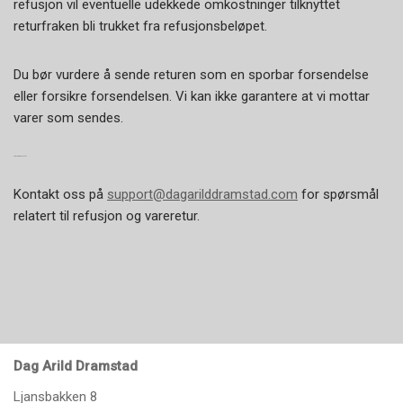
refusjon vil eventuelle udekkede omkostninger tilknyttet
returfraken bli trukket fra refusjonsbeløpet.
Du bør vurdere å sende returen som en sporbar forsendelse
eller forsikre forsendelsen. Vi kan ikke garantere at vi mottar
varer som sendes.
TRENGER DU HJELP?
Kontakt oss på
support@dagarilddramstad.com
for spørsmål
relatert til refusjon og vareretur.
Dag Arild Dramstad
Ljansbakken 8