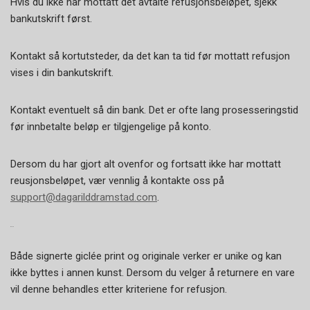
Hvis du ikke har mottatt det avtalte refusjonsbeløpet, sjekk
bankutskrift først.
Kontakt så kortutsteder, da det kan ta tid før mottatt refusjon
vises i din bankutskrift.
Kontakt eventuelt så din bank. Det er ofte lang prosesseringstid
før innbetalte beløp er tilgjengelige på konto.
Dersom du har gjort alt ovenfor og fortsatt ikke har mottatt
reusjonsbeløpet, vær vennlig å kontakte oss på
support@dagarilddramstad.com
.
BYTTE
Både signerte giclée print og originale verker er unike og kan
ikke byttes i annen kunst. Dersom du velger å returnere en vare
vil denne behandles etter kriteriene for refusjon.