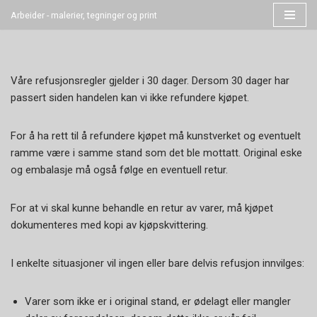
Arbeider - malerier, tegninger og print
Hopp
til
innholdet
Våre refusjonsregler gjelder i 30 dager. Dersom 30 dager har
passert siden handelen kan vi ikke refundere kjøpet.
For å ha rett til å refundere kjøpet må kunstverket og eventuelt
ramme være i samme stand som det ble mottatt. Original eske
og embalasje må også følge en eventuell retur.
For at vi skal kunne behandle en retur av varer, må kjøpet
dokumenteres med kopi av kjøpskvittering.
I enkelte situasjoner vil ingen eller bare delvis refusjon innvilges:
Varer som ikke er i original stand, er ødelagt eller mangler