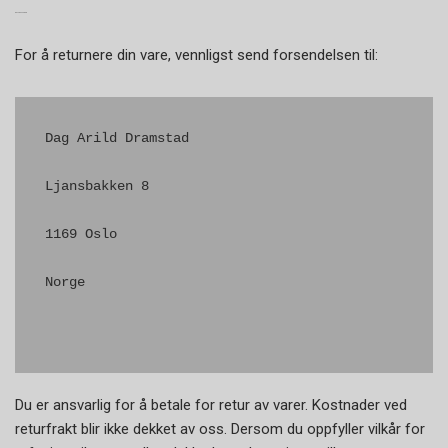
RETUR AV VARER
For å returnere din vare, vennligst send forsendelsen til:
Dag Arild Dramstad
Ljansbakken 8
1169 Oslo
Norge
Du er ansvarlig for å betale for retur av varer. Kostnader ved
returfrakt blir ikke dekket av oss. Dersom du oppfyller vilkår for