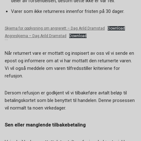
deler av forsendelsen, desom dette ikke er vår feil.
Varer som ikke returneres innenfor fristen på 30 dager.
Skjema for opplysning om angrerett – Dag Arild Dramstad
Download
Angreskjema – Dag Arild Dramstad
Download
REFUSJONER
Når returnert vare er mottatt og inspisert av oss vil vi sende en
epost og informere om at vi har mottatt den returnerte varen.
Vi vil også meddele om varen tilfredsstiller kriteriene for
refusjon.
Dersom refusjon er godkjent vil vi tilbakeføre avtalt beløp til
betalingskortet som ble benyttet til handelen. Denne prosessen
vil normalt ta noen virkedager.
Sen eller manglende tilbakebetaling