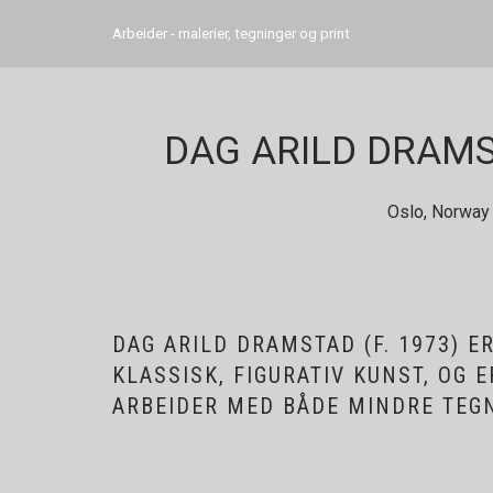
Arbeider - malerier, tegninger og print
Hopp
til
innholdet
DAG ARILD DRAM
Oslo, Norway
DAG ARILD DRAMSTAD (F. 1973) E
KLASSISK, FIGURATIV KUNST, OG
ARBEIDER MED BÅDE MINDRE TEGN