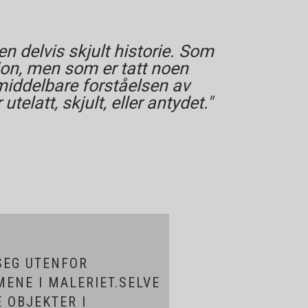
n delvis skjult historie. Som
sjon, men som er tatt noen
 umiddelbare forståelsen av
elatt, skjult, eller antydet."
SEG UTENFOR
MENE I MALERIET.SELVE
 OBJEKTER I